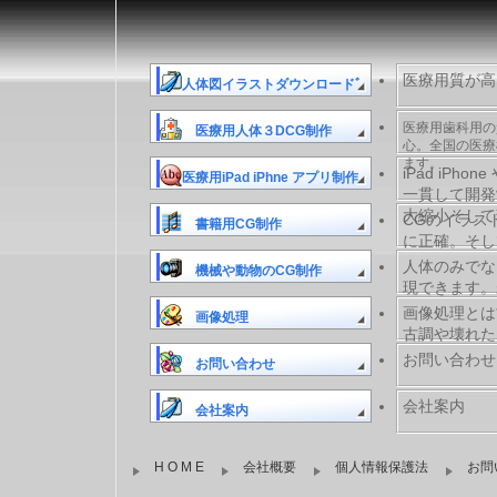
医療用質が高
人体図イラストダウンロードﾞ
医療用歯科用の
医療用人体３DCG制作
心。全国の医療
ます。
iPad iP
医療用iPad iPhne アプリ制作
一貫して開発
大縮小そして
CGのイラス
書籍用CG制作
に正確。そし
人体のみでな
機械や動物のCG制作
現できます。
画像処理とは
画像処理
古調や壊れた
お問い合わせ
お問い合わせ
会社案内
会社案内
H O M E
会社概要
個人情報保護法
お問